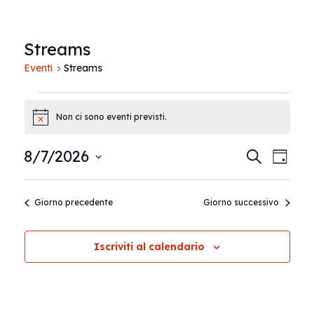
Streams
Eventi
Streams
Eventi
Non ci sono eventi previsti.
Notice
for
E
E
8/7/2026
Cerca
Agosto
Giorno
Seleziona
v
7,
v
la
Giorno precedente
Giorno successivo
e
data.
2026
e
n
Iscriviti al calendario
n
t
t
i