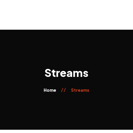
Home
Chi siamo
Servizi e Terapie
Riabilitazione
Contatti
Streams
Home
Streams